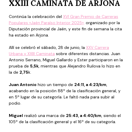
XXIII CAMINATA DE ARJONA
Continúa la celebración del
XVI Gran Premio de Carreras
Populares «Jaén Paraíso Interior 2025»,
organizado por la
Diputación provincial de Jaén, y este fin de semana la cita
ha estado en Arjona.
Allí se celebró el sábado, 28 de junio, la
XXV Carrera
Urbana y XXIII Caminata
sobre diferentes distancias. Juan
Antonio Serrano, Miguel Gallardo y Ester participaron en la
prueba de
5,5k
, mientras que Alejandro Ruilova lo hizo en
la de
2,75
k.
Juan Antonio
hizo un tiempo de
24:11, a 4:23/km
,
acabando en la posición 88º de la clasificación general, y
en 5º lugar de su categoría. Le faltó nada para subir al
podio.
Miguel
realizó una marca de
25:43, a 4:40/km
, siendo el
105º de la clasificación general y el 16º de su categoría.