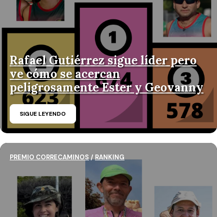
Rafael Gutiérrez sigue líder pero
ve cómo se acercan
peligrosamente Ester y Geovanny
SIGUE LEYENDO
PREMIO CORRECAMINOS
/
RANKING