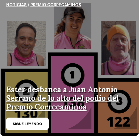
NOTICIAS
/
PREMIO CORRECAMINOS
Ester desbanca a Juan Antonio
Serrano de lo alto del podio del
Premio Correcaminos
SIGUE LEYENDO