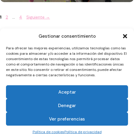
Página
Página
Página
1
2
…
4
Siguiente
→
Gestionar consentimiento
Para ofrecer las mejores experiencias, utilizamos tecnologías como las
cookies para almacenar y/o acceder a la información del dispositivo. El
consentimiento de estas tecnologías nos permitirá procesar datos
como el comportamiento de navegación o las identificaciones únicas
en este sitio. No consentir o retirar el consentimiento, puede afectar
negativamente a ciertas características y funciones.
PREMIO
EL
NOTICIAS
Aceptar
CORRECAMINOS
CLUB
Denegar
© 2026 ASOCIACIÓN DEPORTIVA MARATÓN JAÉN
COOKIES
Ver preferencias
POLÍTICA DE PRIVACIDAD
Política de cookies
Política de privacidad