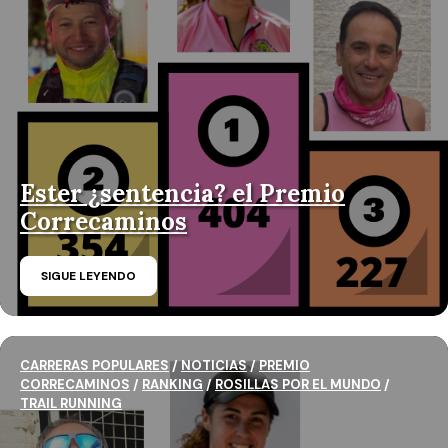
Ester ¿sentencia? el Premio
Correcaminos
SIGUE LEYENDO
CARRERAS POPULARES
/
NOTICIAS
/
PREMIO
CORRECAMINOS
/
RANKING
/
ROSILLAS POR EL MUNDO
/
TRAIL RUNNING