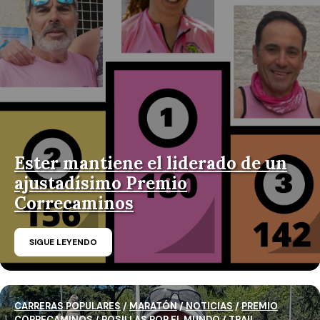
Ester mantiene el liderado de un
ajustadísimo Premio
Correcaminos
SIGUE LEYENDO
CARRERAS POPULARES
/
MARATÓN
/
NOTICIAS
/
PREMIO
CORRECAMINOS
/
ROSILLAS POR EL MUNDO
/
TRAIL