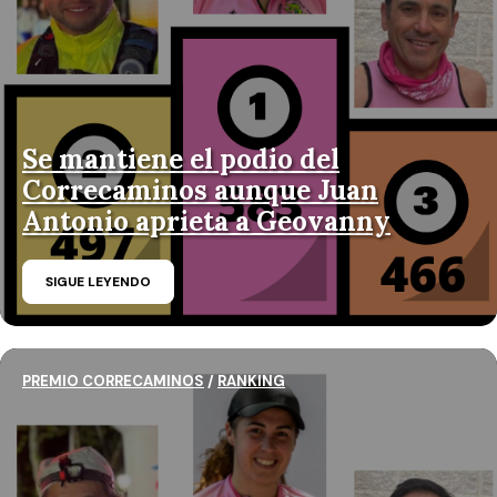
Se mantiene el podio del
Correcaminos aunque Juan
Antonio aprieta a Geovanny
SIGUE LEYENDO
PREMIO CORRECAMINOS
/
RANKING