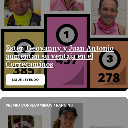
Ester, Geovanny y Juan Antonio
aumentan su ventaja en el
Correcaminos
SIGUE LEYENDO
PREMIO CORRECAMINOS
/
RANKING