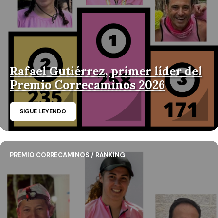
Rafael Gutiérrez, primer líder del
Premio Correcaminos 2026
SIGUE LEYENDO
PREMIO CORRECAMINOS
/
RANKING