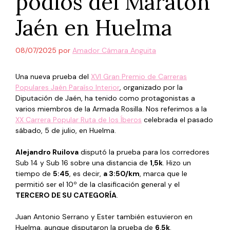
podios del Maratón
Jaén en Huelma
08/07/2025
por
Amador Cámara Anguita
Una nueva prueba del
XVI Gran Premio de Carreras
Populares Jaén Paraíso Interior
, organizado por la
Diputación de Jaén, ha tenido como protagonistas a
varios miembros de la Armada Rosilla. Nos referimos a la
XX Carrera Popular Ruta de los Íberos
celebrada el pasado
sábado, 5 de julio, en Huelma.
Alejandro Ruilova
disputó la prueba para los corredores
Sub 14 y Sub 16 sobre una distancia de
1,5k
. Hizo un
tiempo de
5:45
, es decir,
a 3:50/km
, marca que le
permitió ser el 10º de la clasificación general y el
TERCERO DE SU CATEGORÍA
.
Juan Antonio Serrano y Ester también estuvieron en
Huelma, aunque disputaron la prueba de
6,5k
.