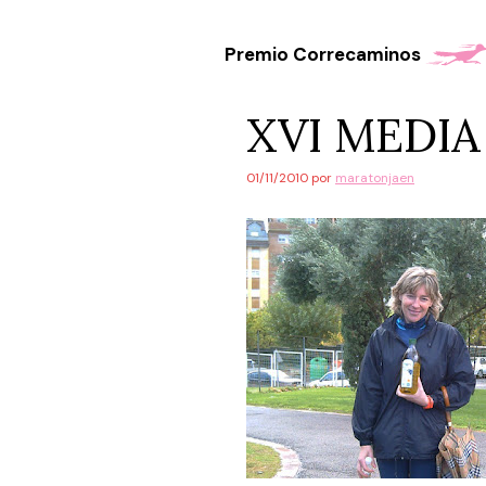
Saltar
al
Premio Correcaminos
contenido
XVI MEDI
01/11/2010
por
maratonjaen