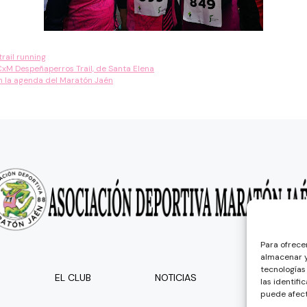
trail running
 CxM Despeñaperros Trail, de Santa Elena
n la agenda del Maratón Jaén
Para ofrece
almacenar y
tecnologías
EL CLUB
NOTICIAS
las identifi
puede afect