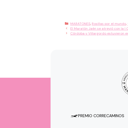
Categorías
MARATONES
,
Rosillas por el mundo
,
El Maratón Jaén se atrevió con la I
Córdoba y Villargordo estuvieron e
PREMIO CORRECAMINOS