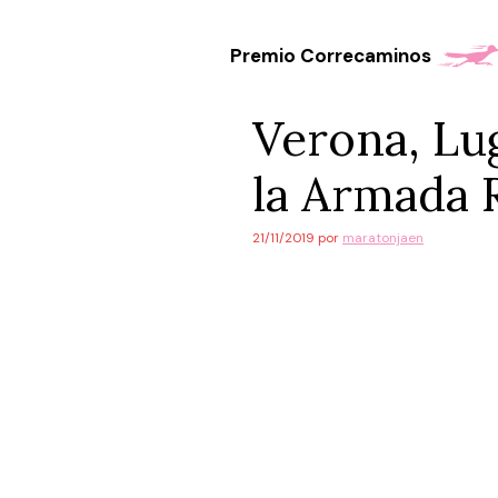
Saltar
al
Premio Correcaminos
contenido
Verona, Lug
la Armada R
21/11/2019
por
maratonjaen