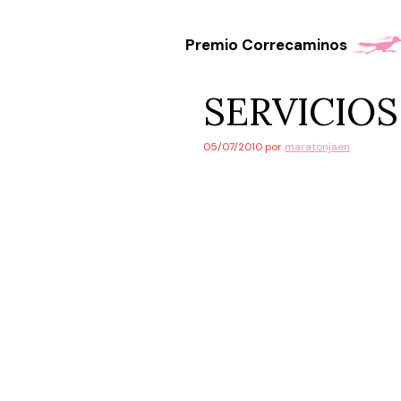
Saltar
al
Premio Correcaminos
contenido
SERVICIOS
05/07/2010
por
maratonjaen