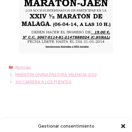
Categorías
Noticias
MARATON DIVINA PASTORA VALENCIA 2013
XVI CARRERA A LOS PUENTES
Gestionar consentimiento