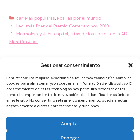
Categorías
carreras populares
,
Rosillas por el mundo
Leo, más líder del Premio Correcaminos 2019
Marmolejo y Jaén capital, citas de los socios de la AD
Maratón Jaén
Gestionar consentimiento
Para ofrecer las mejores experiencias, utilizamos tecnologías como las
cookies para almacenar y/o acceder a la información del dispositivo. El
consentimiento de estas tecnologías nos permitirá procesar datos
como el comportamiento de navegación o las identificaciones únicas
en este sitio. No consentir o retirar el consentimiento, puede afectar
negativamente a ciertas características y funciones.
PREMIO
EL
NOTICIAS
Aceptar
CORRECAMINOS
CLUB
Denegar