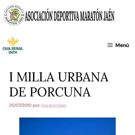
Saltar
al
contenido
Menú
I MILLA URBANA
DE PORCUNA
25/07/2010
por
maratonjaen