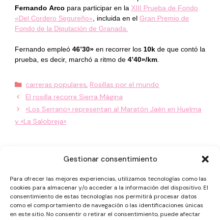
Fernando Arco
para participar en la
XIII Prueba de Fondo
«Del Cordero Segureño»
, incluida en el
Gran Premio de
Fondo de la Diputación de Granada.
Fernando empleó
46’30»
en recorrer los
10k
de que contó la
prueba, es decir, marchó a ritmo de
4’40»/km
.
Categorías
carreras populares
,
Rosillas por el mundo
El rosilla recorre Sierra Mágina
«Los Serrano» representan al Maratón Jaén en Huelma
y «La Salobreja»
Gestionar consentimiento
Para ofrecer las mejores experiencias, utilizamos tecnologías como las
cookies para almacenar y/o acceder a la información del dispositivo. El
consentimiento de estas tecnologías nos permitirá procesar datos
como el comportamiento de navegación o las identificaciones únicas
en este sitio. No consentir o retirar el consentimiento, puede afectar