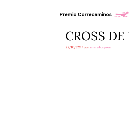
Saltar
al
Premio Correcaminos
contenido
CROSS DE
22/10/2017
por
maratonjaen