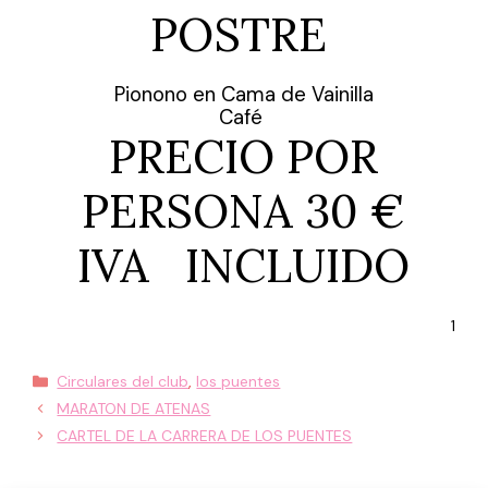
POSTRE
Pionono en Cama de Vainilla
Café
PRECIO POR
PERSONA 30 €
IVA INCLUIDO
1
Categorías
Circulares del club
,
los puentes
MARATON DE ATENAS
CARTEL DE LA CARRERA DE LOS PUENTES