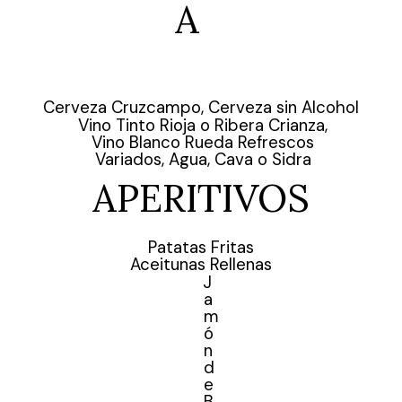
A
Cerveza Cruzcampo, Cerveza sin Alcohol
Vino Tinto Rioja o Ribera Crianza,
Vino Blanco Rueda Refrescos
Variados, Agua, Cava o Sidra
APERITIVOS
Patatas Fritas
Aceitunas Rellenas
J
a
m
ó
n
d
e
B