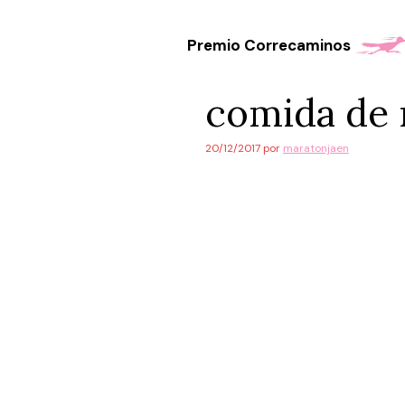
Saltar
al
Premio Correcaminos
contenido
comida de 
20/12/2017
por
maratonjaen