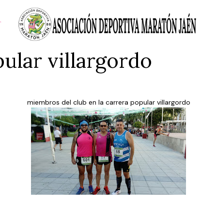
ular villargordo
miembros del club en la carrera popular villargordo