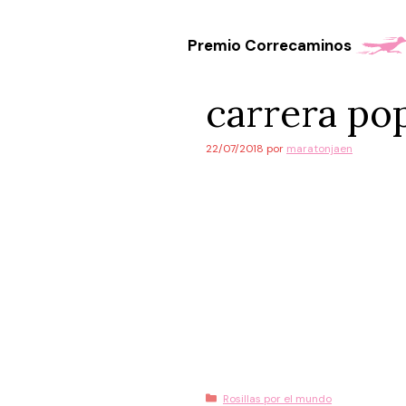
Saltar
al
Premio Correcaminos
contenido
carrera pop
22/07/2018
por
maratonjaen
Categorías
Rosillas por el mundo