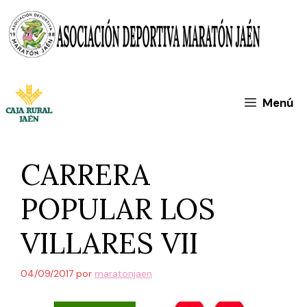
Saltar
al
contenido
Menú
CARRERA
POPULAR LOS
VILLARES VII
04/09/2017
por
maratonjaen